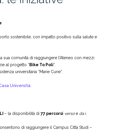
e
orto sostenibile, con impatto positivo sulla salute e
alla sua comunità di raggiungere l’Ateneo con mezzi
zie al progetto “
Bike To Poli
”.
denza universitaria “Marie Curie”.
Casa Università
.
OLI
– la disponibilità di
77 percorsi
verso
e
da
i
 consentono di raggiungere il Campus Città Studi –