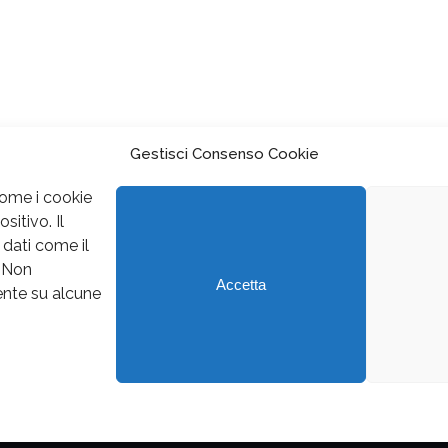
Gestisci Consenso Cookie
come i cookie
itivo. Il
dati come il
. Non
Facebook
Twitter
Youtube
Instagram
Accetta
mente su alcune