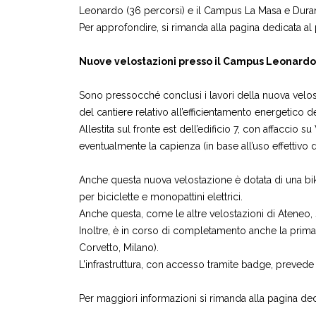
Leonardo (36 percorsi) e il Campus La Masa e Dura
Per approfondire, si rimanda alla pagina dedicata al
Nuove velostazioni presso il Campus Leonardo 
Sono pressocché conclusi i lavori della nuova velost
del cantiere relativo all’efficientamento energetico d
Allestita sul fronte est dell’edificio 7, con affaccio s
eventualmente la capienza (in base all’uso effettivo del
Anche questa nuova velostazione è dotata di una bike 
per biciclette e monopattini elettrici.
Anche questa, come le altre velostazioni di Ateneo, s
Inoltre, è in corso di completamento anche la prima 
Corvetto, Milano).
L’infrastruttura, con accesso tramite badge, prevede la
Per maggiori informazioni si rimanda alla pagina ded