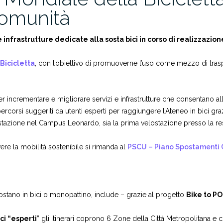
comunità
le infrastrutture dedicate alla sosta bici in corso di realizzazion
Bicicletta
, con l’obiettivo di promuoverne l’uso come mezzo di trasp
er incrementare e migliorare servizi e infrastrutture che consentano 
percorsi suggeriti da utenti esperti per raggiungere l’Ateneo in bici gra
ostazione nel Campus Leonardo, sia la prima velostazione presso la resi
e la mobilità sostenibile si rimanda al
PSCU – Piano Spostamenti 
 spostano in bici o monopattino, include – grazie al progetto
Bike to P
ci “esperti
” gli itinerari coprono 6 Zone della Città Metropolitana e