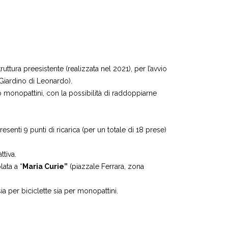
tura preesistente (realizzata nel 2021), per l’avvio
l Giardino di Leonardo).
 o monopattini, con la possibilità di raddoppiarne
senti 9 punti di ricarica (per un totale di 18 prese)
ttiva.
ata a “
Maria Curie”
(piazzale Ferrara, zona
sia per biciclette sia per monopattini.