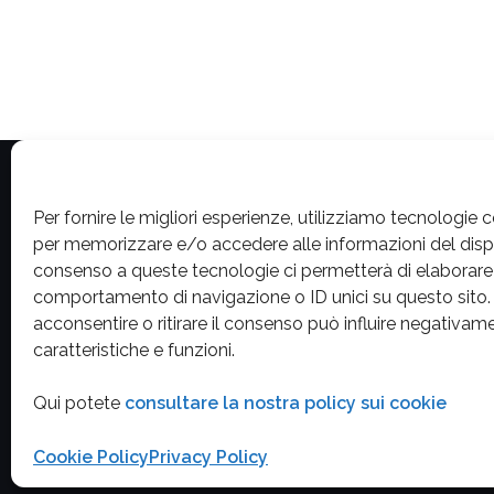
Per fornire le migliori esperienze, utilizziamo tecnologie 
Privacy Policy
per memorizzare e/o accedere alle informazioni del dispos
consenso a queste tecnologie ci permetterà di elaborare 
comportamento di navigazione o ID unici su questo sito
Contatta la redazione
acconsentire o ritirare il consenso può influire negativa
caratteristiche e funzioni.
Cookie Policy (UE)
Qui potete
consultare la nostra policy sui cookie
Cookie Policy
Privacy Policy