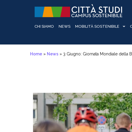
Salta
Passa
Salta
al
alla
al
contenuto
navigazione
contenuto
CHI SIAMO
NEWS
MOBILITÀ SOSTENIBILE
Home
»
News
»
3 Giugno: Giornata Mondiale della Bic