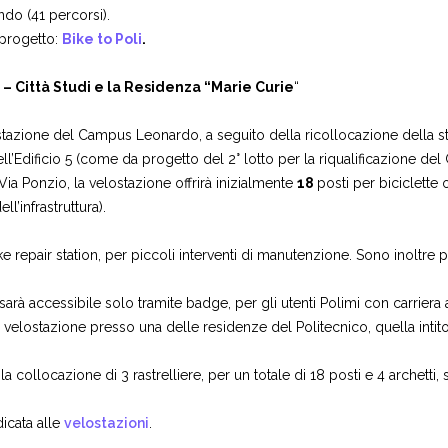
ndo (41 percorsi).
 progetto:
Bike to Poli
.
– Città Studi e la Residenza “Marie Curie
“
azione del Campus Leonardo, a seguito della ricollocazione della strut
ell’Edificio 5 (come da progetto del 2° lotto per la riqualificazione de
u Via Ponzio, la velostazione offrirà inizialmente
18
posti per biciclette
l’infrastruttura).
repair station, per piccoli interventi di manutenzione. Sono inoltre pre
arà accessibile solo tramite badge, per gli utenti Polimi con carriera a
velostazione presso una delle residenze del Politecnico, quella intitol
 collocazione di 3 rastrelliere, per un totale di 18 posti e 4 archetti, 
icata alle
velostazioni
.