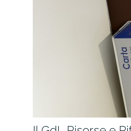
Il GdL Risorse e Ri