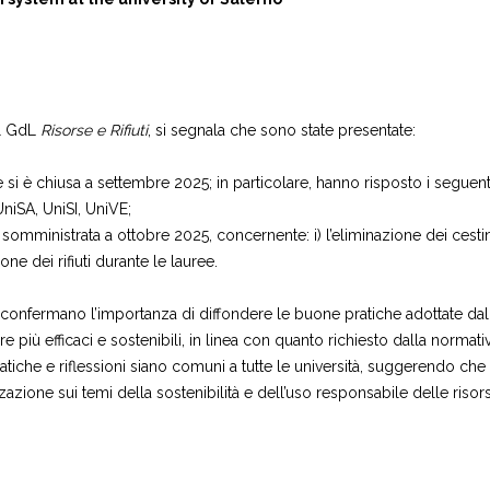
el GdL
Risorse e Rifiuti
, si segnala che sono state presentate:
e si è chiusa a settembre 2025; in particolare, hanno risposto i seguen
niSA, UniSI, UniVE;
somministrata a ottobre 2025, concernente: i) l’eliminazione dei cestini d
one dei rifiuti durante le lauree.
confermano l’importanza di diffondere le buone pratiche adottate dall
 più efficaci e sostenibili, in linea con quanto richiesto dalla normativ
che e riflessioni siano comuni a tutte le università, suggerendo che
zzazione sui temi della sostenibilità e dell’uso responsabile delle risor