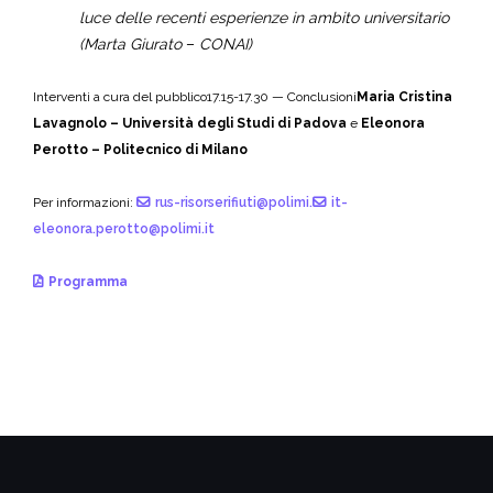
luce delle recenti esperienze in ambito universitario
(Marta Giurato
–
CONAI)
Interventi a cura del pubblico
17.15-17.30 — Conclusioni
Maria Cristina
Lavagnolo – Università degli Studi di Padova
e
Eleonora
Perotto – Politecnico di Milano
Per informazioni:
rus-risorserifiuti@polimi.
it-
eleonora.perotto@polimi.it
Programma