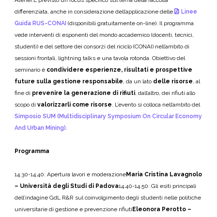
Atenei.
È previsto un focus specifico sul tema della raccolta
differenziata, anche in considerazione dell’applicazione delle
Linee
Guida RUS-CONAI
(disponibili gratuitamente on-line).
Il programma
vede interventi di esponenti del mondo accademico (docenti, tecnici,
studenti) e del settore dei consorzi del riciclo (CONAI) nell’ambito di
sessioni frontali, lightning talks e una tavola rotonda. Obiettivo del
seminario è
condividere esperienze, risultati e prospettive
future sulla gestione responsabile
, da un lato
delle risorse
, al
fine di
prevenire la generazione di rifiuti
, dall’altro, dei rifiuti allo
scopo di
valorizzarli come risorse
.
L’evento si colloca nell’ambito del
Simposio SUM (Multidisciplinary Symposium On Circular Economy
And Urban Mining).
Programma
14.30-14.40: Apertura lavori e moderazione
Maria Cristina Lavagnolo
– Università degli Studi di Padova
14.40-14.50: Gli esiti principali
dell’indagine GdL R&R sul coinvolgimento degli studenti nelle politiche
universitarie di gestione e prevenzione rifiuti
Eleonora Perotto –