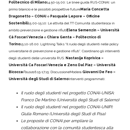
Politecnico di Milano
14.50-15.00: Le linee guida RUS-CONAI: un
primo bilancio e le possibili prospettive future
Maria Concetta
Dragonetto – CONAI
e
Pasquale Lepore – Officine
Sostenibili
15.00-15.10: Le attività del TT Comunità studentesca in
ambito prevenzione e gestione rifiuti
Elena Semenzin – Università
Cà Foscari Venezia
e
Chiara Genta – Politecnico di
Torino
15.10-16.00: Lightning Talks “Il ruolo degli studenti nelle policy
universitarie di prevenzione e gestione rifiuti”.
Coordinano gli interventi
degli studenti delle università RUS:
Nastasija Koprivica –
Università Ca Foscari Venezia e Zeno Dal Piaz – Università
Bicocca
Pausa
16.15-17.15: Discussione
Modera
Giovanni De Feo –
Università degli Studi di Salerno
Interventi programmati:
Il ruolo degli studenti nel progetto CONAI-UNISA:
Franco De Martino (Università degli Studi di Salerno)
Il ruolo degli studenti nel progetto CONAI-UNIPI:
Giulia Romano (Università degli Studi di Pisa)
Le proposte di CONAI per ampliare la
collaborazione con la comunità studentesca alla