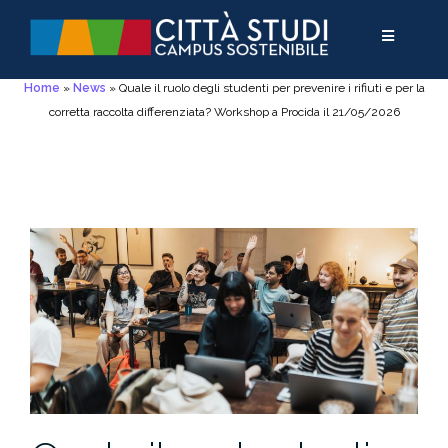
Salta
Passa
Salta
al
alla
al
contenuto
navigazione
contenuto
Home
»
News
»
Quale il ruolo degli studenti per prevenire i rifiuti e per la
corretta raccolta differenziata? Workshop a Procida il 21/05/2026