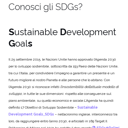
Conosci gli SDGs?
S
ustainable
D
evelopment
G
oal
s
Il 25 settembre 2015, le Nazioni Unite hanno approvato l’Agenda 2030
per lo sviluppo sostenibile, sottoscritta da 193 Paesi delle Nazioni Unite,
tra cui l’Italia, per condividere l’impegno a garantire un presente e un
futuro migliore al nostro Pianeta e alle persone che lo abitano.
Con
l’Agenda 2030 si riconosce infatti
l’insostenibilità dell’attuale modello di
sviluppo
, in tutte le sue dimensioni: rispetto alle conseguenze sul
piano ambientale, su quello economico e sociale.
L’Agenda ha quindi
definito 17 Obiettivi di Sviluppo Sostenibile –
Sustainable
Development Goals_SDGs
– nell’acronimo inglese, interconnessi tra
loro, da raggiungere entro l’anno 2030, e articolati in 169 Target.
Il