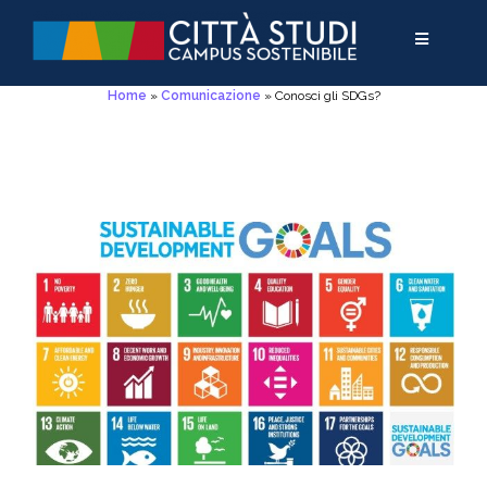
Salta
Passa
Salta
al
alla
al
contenuto
navigazione
contenuto
Home
»
Comunicazione
»
Conosci gli SDGs?