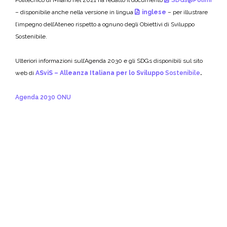
Politecnico di Milano nel 2021 ha redatto il documento
SDGs@Polimi
– disponibile anche nella versione in lingua
inglese
– per illustrare
l’impegno dell’Ateneo rispetto a ognuno degli Obiettivi di Sviluppo
Sostenibile.
Ulteriori informazioni sull’Agenda 2030 e gli SDGs disponibili sul sito
web di
ASviS – Alleanza Italiana per lo Sviluppo
Sostenibile
.
Agenda 2030 ONU