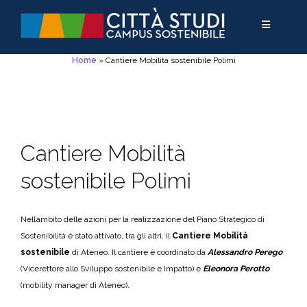
Salta
Passa
Salta
al
alla
al
contenuto
navigazione
contenuto
Home
»
Cantiere Mobilità sostenibile Polimi
Cantiere Mobilità
sostenibile Polimi
Nell’ambito delle azioni per la realizzazione del Piano Strategico di
Sostenibilità è stato attivato, tra gli altri, il
Cantiere Mobilità
sostenibile
di Ateneo.
Il cantiere è coordinato da
Alessandro Perego
(Vicerettore allo Sviluppo sostenibile e Impatto) e
Eleonora Perotto
(mobility manager di Ateneo).