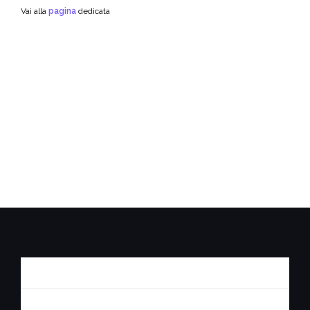
Vai alla
pagina
dedicata
Privacy Policy