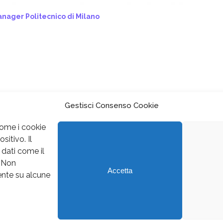
nager Politecnico di Milano
Gestisci Consenso Cookie
come i cookie
itivo. Il
dati come il
. Non
Facebook
Twitter
Youtube
Instagram
Accetta
mente su alcune