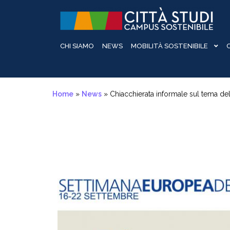
Salta
Passa
Salta
al
alla
al
contenuto
navigazione
contenuto
CHI SIAMO
NEWS
MOBILITÀ SOSTENIBILE
Home
»
News
»
Chiacchierata informale sul tema d