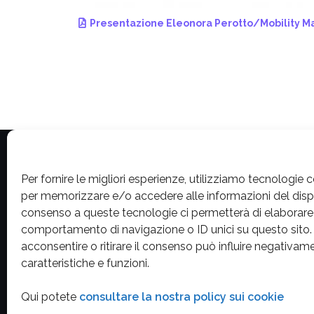
Presentazione Eleonora Perotto/Mobility Ma
Per fornire le migliori esperienze, utilizziamo tecnologie 
Privacy Policy
per memorizzare e/o accedere alle informazioni del dispos
consenso a queste tecnologie ci permetterà di elaborare 
comportamento di navigazione o ID unici su questo sito
Contatta la redazione
acconsentire o ritirare il consenso può influire negativa
caratteristiche e funzioni.
Cookie Policy (UE)
Qui potete
consultare la nostra policy sui cookie